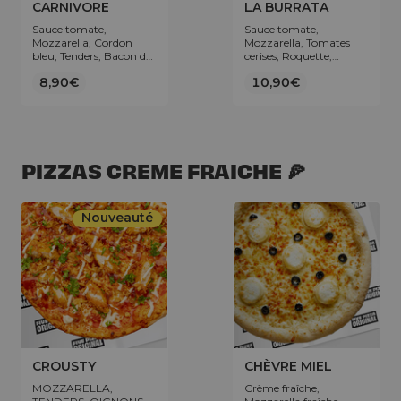
CARNIVORE
LA BURRATA
Sauce tomate,
Sauce tomate,
Mozzarella, Cordon
Mozzarella, Tomates
bleu, Tenders, Bacon de
cerises, Roquette,
boeuf, Viande hachée et
Basilic, Boule de burrata
8,90€
10,90€
topping Sauce cheddar.
(100g), Crème de
vinaigre balsamique.
PIZZAS CREME FRAICHE 🍕
Nouveauté
CROUSTY
CHÈVRE MIEL
MOZZARELLA,
Crème fraîche,