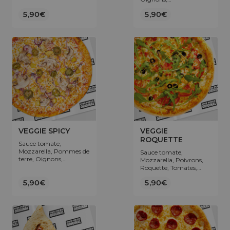
Champignons, Origan,
5,90€
5,90€
Olives.
VEGGIE SPICY
VEGGIE
ROQUETTE
Sauce tomate,
Mozzarella, Pommes de
Sauce tomate,
terre, Oignons,
Mozzarella, Poivrons,
Champignons,
Roquette, Tomates,
Jalapeños, Origan.
Olives.
5,90€
5,90€