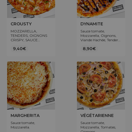
CROUSTY
DYNAMITE
MOZZARELLA,
Sauce tomate,
TENDERS, OIGNONS
Mozzarella, Oignons,
CRISPY, SAUCE
Viande Hachée, Tenders,
FROMAGÈRE,
Jalapenos, Pomme de
9,40€
8,90€
FLOCON DE PERSIL
Terre.
MARGHERITA
VÉGÉTARIENNE
Sauce tomate,
Sauce tomate,
Mozzarella.
Mozzarella, Tomates,
Oignons,