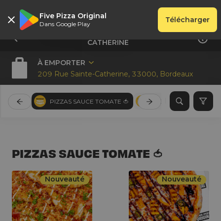
Five Pizza Original
Télécharger
Dans Google Play
FIVE PIZZA ORIGINAL - BORDEAUX -ST
CATHERINE
À EMPORTER
209 Rue Sainte-Catherine, 33000, Bordeaux
PIZZAS SAUCE TOMATE 🍅
PIZZAS CREME FRAICH
PIZZAS SAUCE TOMATE 🍅
Nouveauté
Nouveauté