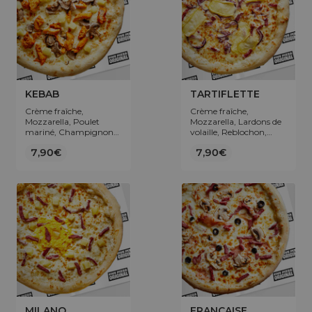
KEBAB
TARTIFLETTE
Crème fraîche,
Crème fraîche,
Mozzarella, Poulet
Mozzarella, Lardons de
mariné, Champignons,
volaille, Reblochon,
Pommes de terre.
Oignons.
7,90€
7,90€
MILANO
FRANÇAISE