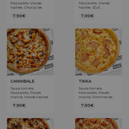
Mozzarella, Viande
Mozzarella, Viande
hachée, Chorizo de
hachée, Œuf,
bœuf, Poivrons, Œuf,
Champignons.
7,90€
7,90€
Olives.
CANNIBALE
TIKKA
Sauce tomate,
Sauce tomate,
Mozzarella, Poulet
Mozzarella, Poulet
mariné, Viande hachée.
mariné, Pommes de
terre, Poivrons.
7,90€
7,90€