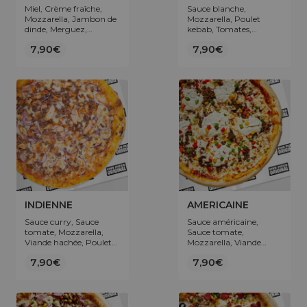
Miel, Crème fraîche,
Sauce blanche,
Mozzarella, Jambon de
Mozzarella, Poulet
dinde, Merguez,
kebab, Tomates,
Poivrons.
Oignons, Topping sauce
7,90€
7,90€
blanche.
INDIENNE
AMERICAINE
Sauce curry, Sauce
Sauce américaine,
tomate, Mozzarella,
Sauce tomate,
Viande hachée, Poulet
Mozzarella, Viande
mariné, Oignons.
hachée, Boursin,
7,90€
7,90€
Poivrons.