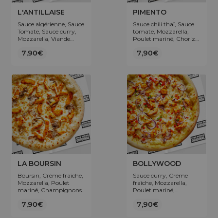
L'ANTILLAISE
PIMENTO
Sauce algérienne, Sauce
Sauce chili thaï, Sauce
Tomate, Sauce curry,
tomate, Mozzarella,
Mozzarella, Viande
Poulet mariné, Chorizo
hachée, Poulet mariné,
de bœuf, Jalapeños,
7,90€
7,90€
Champignons, Olives.
Olives.
LA BOURSIN
BOLLYWOOD
Boursin, Crème fraîche,
Sauce curry, Crème
Mozzarella, Poulet
fraîche, Mozzarella,
mariné, Champignons.
Poulet mariné,
Oignons, Poivrons.
7,90€
7,90€