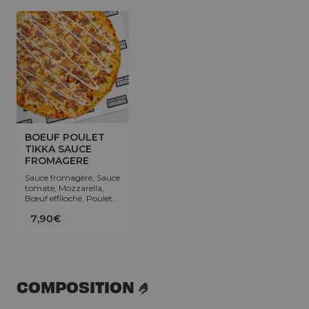
BOEUF POULET
TIKKA SAUCE
FROMAGERE
Sauce fromagère, Sauce
tomate, Mozzarella,
Bœuf effiloché, Poulet
mariné, Topping sauce
7,90€
fromagère.
COMPOSITION 🤌