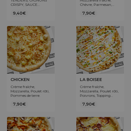
TENDERS, OIGNONS
Mozzarella fraîche,
CRISPY, SAUCE
Chèvre, Parmesan,
FROMAGÈRE,
Olives, Miel.
9,40€
7,90€
FLOCON DE PERSIL
CHICKEN
LA BOISEE
Crème fraîche,
Crème fraîche,
Mozzarella, Poulet rôti,
Mozzarella, Poulet rôti,
Pommes de terre.
Poivrons, Topping
sauce fromagère.
7,90€
7,90€