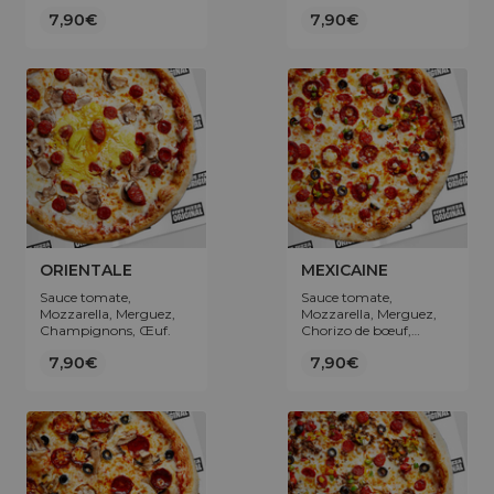
Lardons de volaille,
7,90€
7,90€
Oignons.
ORIENTALE
MEXICAINE
Sauce tomate,
Sauce tomate,
Mozzarella, Merguez,
Mozzarella, Merguez,
Champignons, Œuf.
Chorizo de bœuf,
Poivrons, Olives.
7,90€
7,90€