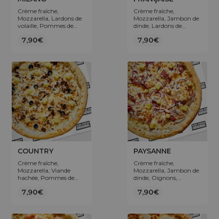
Crème fraîche,
Crème fraîche,
Mozzarella, Lardons de
Mozzarella, Jambon de
volaille, Pommes de
dinde, Lardons de
terre, Œuf.
volaille, Champignons,
7,90€
7,90€
Olives.
COUNTRY
PAYSANNE
Crème fraîche,
Crème fraîche,
Mozzarella, Viande
Mozzarella, Jambon de
hachée, Pommes de
dinde, Oignons,
terre, Olives.
Pomme de terre.
7,90€
7,90€