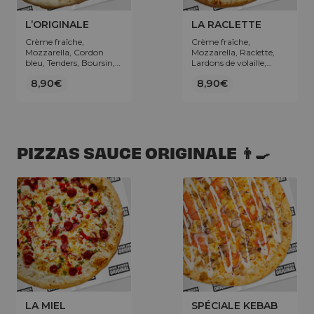
L’ORIGINALE
LA RACLETTE
Crème fraîche,
Crème fraîche,
Mozzarella, Cordon
Mozzarella, Raclette,
bleu, Tenders, Boursin,
Lardons de volaille,
Poivrons.
Jambon de dinde,
8,90€
8,90€
Pommes de terre.
PIZZAS SAUCE ORIGINALE 👨‍🍳
LA MIEL
SPÉCIALE KEBAB