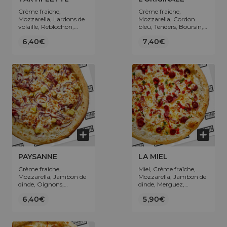
Crème fraîche,
Crème fraîche,
Mozzarella, Lardons de
Mozzarella, Cordon
volaille, Reblochon,
bleu, Tenders, Boursin,
Oignons.
Poivrons.
6,40€
7,40€
PAYSANNE
LA MIEL
Crème fraîche,
Miel, Crème fraîche,
Mozzarella, Jambon de
Mozzarella, Jambon de
dinde, Oignons,
dinde, Merguez,
Pomme de terre.
Poivrons.
6,40€
5,90€