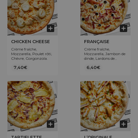
CHICKEN CHEESE
FRANÇAISE
Crème fraîche,
Crème fraîche,
Mozzarella, Poulet rôti,
Mozzarella, Jambon de
Chèvre, Gorgonzola.
dinde, Lardons de
volaille, Champignons,
7,40€
6,40€
Olives.
TARTIFLETTE
L’ORIGINALE