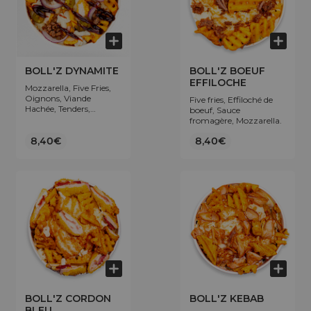
BOLL'Z DYNAMITE
BOLL'Z BOEUF
EFFILOCHE
Mozzarella, Five Fries,
Oignons, Viande
Five fries, Effiloché de
Hachée, Tenders,
boeuf, Sauce
Jalapenos, Sauce
fromagère, Mozzarella.
fromagère, Sauce
Dynamite.
8,40€
8,40€
BOLL'Z CORDON
BOLL'Z KEBAB
BLEU