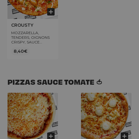
CROUSTY
MOZZARELLA,
TENDERS, OIGNONS
CRISPY, SAUCE
FROMAGÈRE,
8,40€
FLOCON DE PERSIL
PIZZAS SAUCE TOMATE 🍅