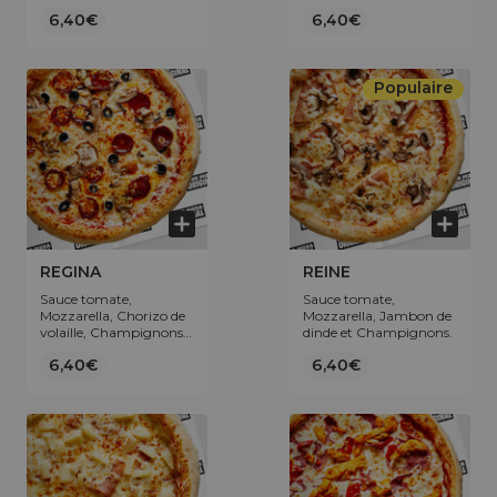
Œuf.
6,40€
6,40€
Populaire
REGINA
REINE
Sauce tomate,
Sauce tomate,
Mozzarella, Chorizo de
Mozzarella, Jambon de
volaille, Champignons,
dinde et Champignons.
Olives.
6,40€
6,40€