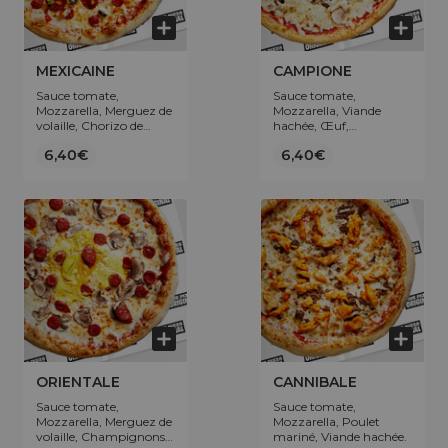
MEXICAINE
CAMPIONE
Sauce tomate,
Sauce tomate,
Mozzarella, Merguez de
Mozzarella, Viande
volaille, Chorizo de
hachée, Œuf,
volaille, Poivrons,
Champignons.
6,40€
6,40€
Olives.
ORIENTALE
CANNIBALE
Sauce tomate,
Sauce tomate,
Mozzarella, Merguez de
Mozzarella, Poulet
volaille, Champignons,
mariné, Viande hachée.