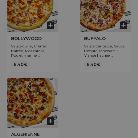
BOLLYWOOD
BUFFALO
Sauce curry, Crème
Sauce barbecue, Sauce
fraîche, Mozzarella,
tomate, Mozzarella,
Poulet mariné,
Viande hachée,
Oignons, Poivrons.
Poivrons, Oignons.
6,40€
6,40€
ALGERIENNE