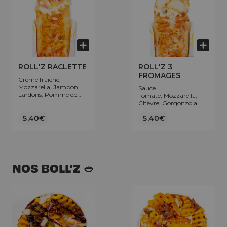
ROLL'Z RACLETTE
ROLL'Z 3
FROMAGES
Crème fraîche,
Mozzarella, Jambon,
Sauce
Lardons, Pomme de
Tomate, Mozzarella,
terre, Raclette.
Chèvre, Gorgonzola.
5,40€
5,40€
NOS BOLL'Z 🥙