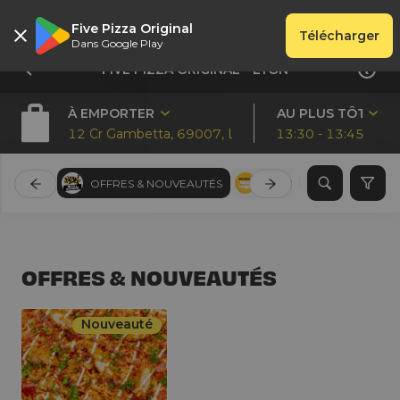
Five Pizza Original
Télécharger
Dans Google Play
FIVE PIZZA ORIGINAL - LYON
À EMPORTER
AU PLUS TÔT
12 Cr Gambetta, 69007, Lyon
13:30 - 13:45
OFFRES & NOUVEAUTÉS
PIZZAS SAUCE TOMATE 
OFFRES & NOUVEAUTÉS
Nouveauté