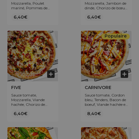
Mozzarella, Poulet
Mozzarella, Jambon de
mariné, Pommes de
dinde, Chorizo de bœuf,
terre, Poivrons.
Lardons de volaille,
6,40€
6,40€
Oignons.
Populaire
FIVE
CARNIVORE
Sauce tomate,
Sauce tomate, Cordon
Mozzarella, Viande
bleu, Tenders, Bacon de
hachée, Chorizo de
boeuf, Viande hachée et
bœuf, Poivrons, Œuf,
topping Sauce cheddar.
6,40€
8,40€
Olives.