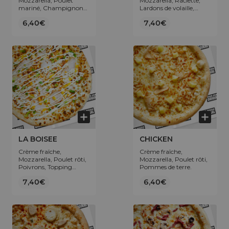
Mozzarella, Poulet
Mozzarella, Raclette,
mariné, Champignons,
Lardons de volaille,
Pommes de terre.
Jambon de dinde,
6,40€
7,40€
Pommes de terre.
LA BOISEE
CHICKEN
Crème fraîche,
Crème fraîche,
Mozzarella, Poulet rôti,
Mozzarella, Poulet rôti,
Poivrons, Topping
Pommes de terre.
sauce fromagère.
7,40€
6,40€