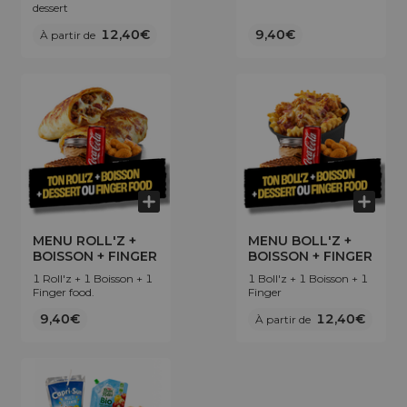
dessert
12,40€
9,40€
À partir de
MENU ROLL'Z +
MENU BOLL'Z +
BOISSON + FINGER
BOISSON + FINGER
1 Roll'z + 1 Boisson + 1
1 Boll'z + 1 Boisson + 1
Finger food.
Finger
9,40€
12,40€
À partir de