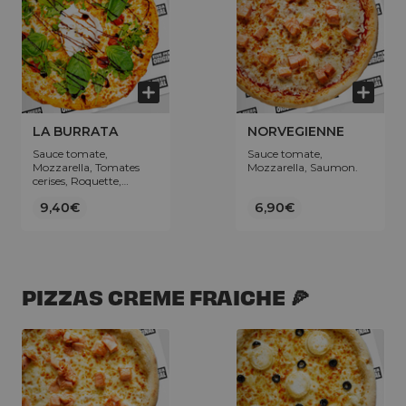
LA BURRATA
NORVEGIENNE
Sauce tomate,
Sauce tomate,
Mozzarella, Tomates
Mozzarella, Saumon.
cerises, Roquette,
Basilic, Boule de burrata
9,40€
6,90€
(100g), Crème de
vinaigre balsamique.
PIZZAS CREME FRAICHE 🍕