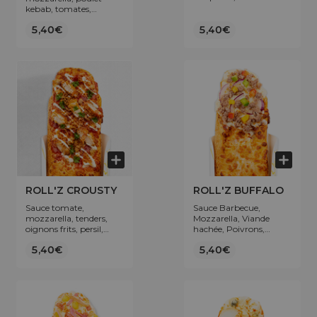
Terre, Oignons, Sauce
kebab, tomates,
Dynamite
oignons rouges.
5,40€
5,40€
ROLL'Z CROUSTY
ROLL'Z BUFFALO
Sauce tomate,
Sauce Barbecue,
mozzarella, tenders,
Mozzarella, Viande
oignons frits, persil,
hachée, Poivrons,
sauce sucrée et/ou
Oignons.
5,40€
5,40€
piquante, sauce
fromagère