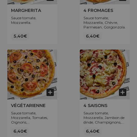
MARGHERITA
4 FROMAGES
Sauce tomate,
Sauce tomate,
Mozzarella.
Mozzarella, Chèvre,
Parmesan, Gorgonzola.
5,40€
6,40€
VÉGÉTARIENNE
4 SAISONS
Sauce tomate,
Sauce tomate,
Mozzarella, Tomates,
Mozzarella, Jambon de
Oignons,
dinde, Champignons,
Champignons, Origan,
Artichaut, Olives.
6,40€
6,40€
Olives.