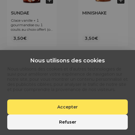
SUNDAE
MINISHAKE
Glace vanille + 1
gourmandise ou 1
coulis au choix offert (ou
nature)
3,50€
3,50€
Nous utilisons des cookies
Nous utilisons des cookies et d'autres technologies de
suivi pour améliorer votre expérience de navigation sur
notre site, pour vous montrer un contenu personnalisé et
des publicités ciblées, pour analyser le trafic de notre site
et pour comprendre la provenance de nos visiteurs.
MILKSHAKE
SMOOTHIES
Accepter
Base de jus de pomme.
Refuser
4,90€
4,90€