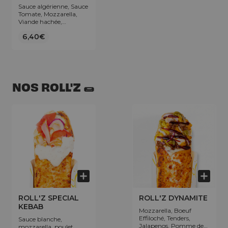
Sauce algérienne, Sauce
Tomate, Mozzarella,
Viande hachée,
Merguez, Poivrons,
6,40€
Olives.
NOS ROLL'Z 🌯
ROLL'Z SPECIAL
ROLL'Z DYNAMITE
KEBAB
Mozzarella, Boeuf
Effiloché, Tenders,
Sauce blanche,
Jalapenos, Pomme de
mozzarella, poulet