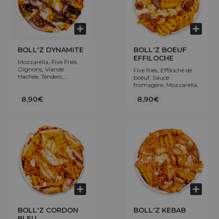
BOLL'Z DYNAMITE
BOLL'Z BOEUF
EFFILOCHE
Mozzarella, Five Fries,
Oignons, Viande
Five fries, Effiloché de
Hachée, Tenders,
boeuf, Sauce
Jalapenos, Sauce
fromagère, Mozzarella.
fromagère, Sauce
Dynamite.
8,90€
8,90€
BOLL'Z CORDON
BOLL'Z KEBAB
BLEU