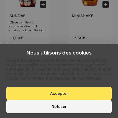
SUNDAE
MINISHAKE
Glace vanille + 1
gourmandise ou 1
coulis au choix offert (ou
nature)
3,50€
3,50€
Nous utilisons des cookies
Nous utilisons des cookies et d'autres technologies de
suivi pour améliorer votre expérience de navigation sur
notre site, pour vous montrer un contenu personnalisé et
des publicités ciblées, pour analyser le trafic de notre site
et pour comprendre la provenance de nos visiteurs.
Accepter
MILKSHAKE
SMOOTHIES
Base de jus de pomme.
Refuser
4,90€
4,90€