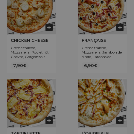
CHICKEN CHEESE
FRANÇAISE
Crème fraîche,
Crème fraîche,
Mozzarella, Poulet rôti,
Mozzarella, Jambon de
Chèvre, Gorgonzola.
dinde, Lardons de
volaille, Champignons,
7,90€
6,90€
Olives.
TARTIFLETTE
L’ORIGINALE