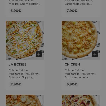
Mozzarella, Poulet
Mozzarella, Raclette,
mariné, Champignons,
Lardons de volaille,
Pommes de terre.
Jambon de dinde,
6,90€
7,90€
Pommes de terre.
LA BOISEE
CHICKEN
Crème fraîche,
Crème fraîche,
Mozzarella, Poulet rôti,
Mozzarella, Poulet rôti,
Poivrons, Topping
Pommes de terre.
sauce fromagère.
7,90€
6,90€