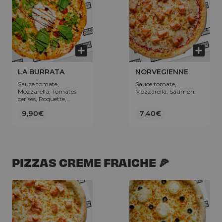
LA BURRATA
NORVEGIENNE
Sauce tomate,
Sauce tomate,
Mozzarella, Tomates
Mozzarella, Saumon.
cerises, Roquette,
Basilic, Boule de burrata
9,90€
7,40€
(100g), Crème de
vinaigre balsamique.
PIZZAS CREME FRAICHE 🍕