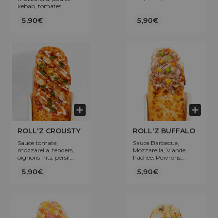
Terre, Oignons, Sauce
kebab, tomates,
Dynamite
oignons rouges.
5,90€
5,90€
ROLL'Z CROUSTY
ROLL'Z BUFFALO
Sauce tomate,
Sauce Barbecue,
mozzarella, tenders,
Mozzarella, Viande
oignons frits, persil,
hachée, Poivrons,
sauce sucrée et/ou
Oignons.
5,90€
5,90€
piquante, sauce
fromagère