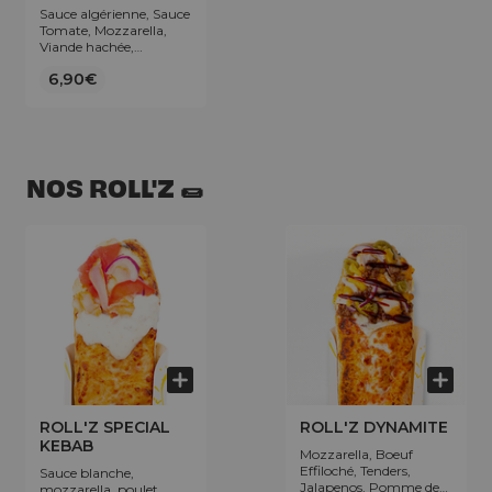
Sauce algérienne, Sauce
Tomate, Mozzarella,
Viande hachée,
Merguez, Poivrons,
6,90€
Olives.
NOS ROLL'Z 🌯
ROLL'Z SPECIAL
ROLL'Z DYNAMITE
KEBAB
Mozzarella, Boeuf
Effiloché, Tenders,
Sauce blanche,
Jalapenos, Pomme de
mozzarella, poulet