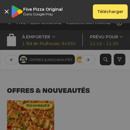
Five Pizza Original
Télécharger
Dans Google Play
FIVE PIZZA ORIGINAL - VILLIERS SUR MARNE
À EMPORTER
PRÉVU POUR
1 Bd de Mulhouse, 94350, Villiers-sur-Marne
11:15 - 11:30
OFFRES & NOUVEAUTÉS
PIZZAS SAUCE TOMATE 
OFFRES & NOUVEAUTÉS
Nouveauté