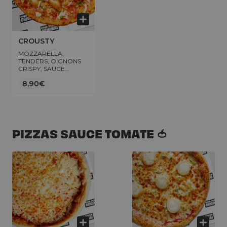
CROUSTY
MOZZARELLA,
TENDERS, OIGNONS
CRISPY, SAUCE
FROMAGÈRE,
8,90€
FLOCON DE PERSIL
PIZZAS SAUCE TOMATE 🍅