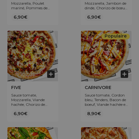
Mozzarella, Poulet
Mozzarella, Jambon de
mariné, Pommes de
dinde, Chorizo de bœuf,
terre, Poivrons.
Lardons de volaille,
6,90€
6,90€
Oignons.
Populaire
FIVE
CARNIVORE
Sauce tomate,
Sauce tomate, Cordon
Mozzarella, Viande
bleu, Tenders, Bacon de
hachée, Chorizo de
boeuf, Viande hachée et
bœuf, Poivrons, Œuf,
topping Sauce cheddar.
6,90€
8,90€
Olives.