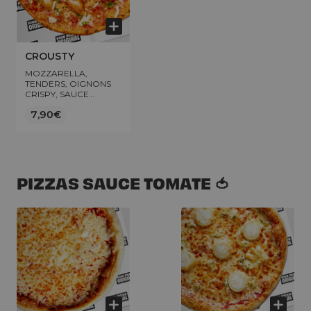
CROUSTY
MOZZARELLA,
TENDERS, OIGNONS
CRISPY, SAUCE
FROMAGÈRE,
7,90€
FLOCON DE PERSIL
PIZZAS SAUCE TOMATE 🍅