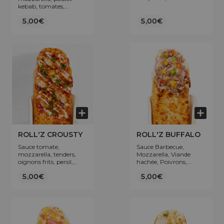
Terre, Oignons, Sauce
kebab, tomates,
Dynamite
oignons rouges.
5,00€
5,00€
ROLL'Z CROUSTY
ROLL'Z BUFFALO
Sauce tomate,
Sauce Barbecue,
mozzarella, tenders,
Mozzarella, Viande
oignons frits, persil,
hachée, Poivrons,
sauce sucrée et/ou
Oignons.
5,00€
5,00€
piquante, sauce
fromagère