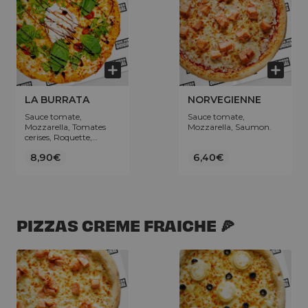
LA BURRATA
NORVEGIENNE
Sauce tomate,
Sauce tomate,
Mozzarella, Tomates
Mozzarella, Saumon.
cerises, Roquette,
Basilic, Boule de burrata
8,90€
6,40€
(100g), Crème de
vinaigre balsamique.
PIZZAS CREME FRAICHE 🍕