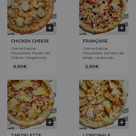
CHICKEN CHEESE
FRANÇAISE
Crème fraîche,
Crème fraîche,
Mozzarella, Poulet rôti,
Mozzarella, Jambon de
Chèvre, Gorgonzola.
dinde, Lardons de
volaille, Champignons,
6,90€
5,90€
Olives.
TARTIFLETTE
L’ORIGINALE