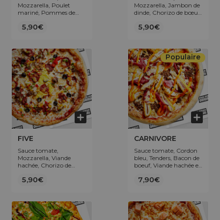
Mozzarella, Poulet
Mozzarella, Jambon de
mariné, Pommes de
dinde, Chorizo de bœuf,
terre, Poivrons.
Lardons de volaille,
5,90€
5,90€
Oignons.
Populaire
FIVE
CARNIVORE
Sauce tomate,
Sauce tomate, Cordon
Mozzarella, Viande
bleu, Tenders, Bacon de
hachée, Chorizo de
boeuf, Viande hachée et
bœuf, Poivrons, Œuf,
topping Sauce cheddar.
5,90€
7,90€
Olives.