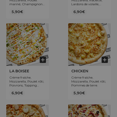
Mozzarella, Poulet
Mozzarella, Raclette,
mariné, Champignons,
Lardons de volaille,
Pommes de terre.
Jambon de dinde,
5,90€
6,90€
Pommes de terre.
LA BOISEE
CHICKEN
Crème fraîche,
Crème fraîche,
Mozzarella, Poulet rôti,
Mozzarella, Poulet rôti,
Poivrons, Topping
Pommes de terre.
sauce fromagère.
6,90€
5,90€