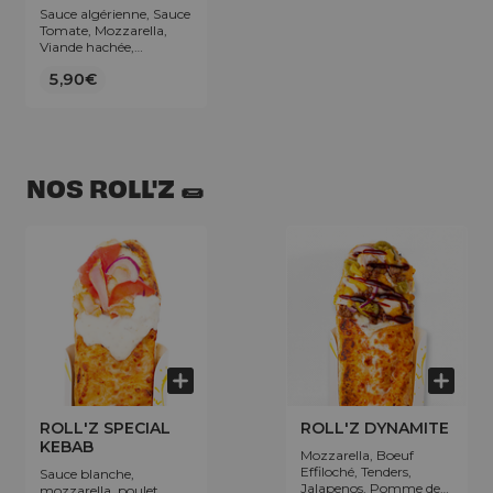
Sauce algérienne, Sauce
Tomate, Mozzarella,
Viande hachée,
Merguez, Poivrons,
5,90€
Olives.
NOS ROLL'Z 🌯
ROLL'Z SPECIAL
ROLL'Z DYNAMITE
KEBAB
Mozzarella, Boeuf
Effiloché, Tenders,
Sauce blanche,
Jalapenos, Pomme de
mozzarella, poulet