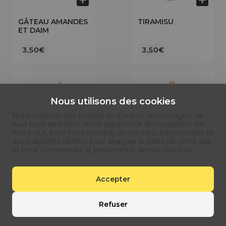
GÂTEAU AMANDES
TIRAMISU
ET DAIM
3,50€
3,50€
Nous utilisons des cookies
Nous utilisons des cookies et d'autres technologies de
suivi pour améliorer votre expérience de navigation sur
notre site, pour vous montrer un contenu personnalisé et
des publicités ciblées, pour analyser le trafic de notre site
et pour comprendre la provenance de nos visiteurs.
SUNDAE
MINISHAKE
Glace vanille + 1
Accepter
gourmandise ou 1
coulis au choix offert (ou
nature)
Refuser
3,50€
3,50€