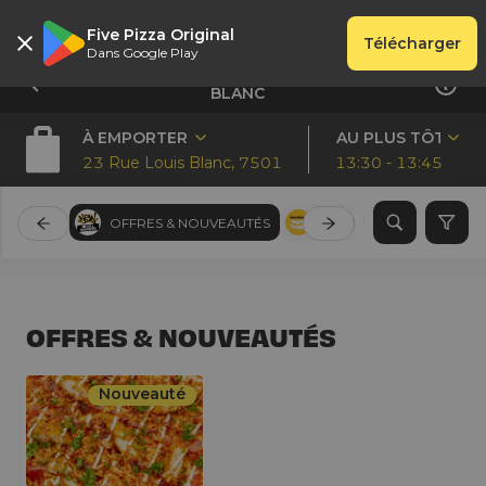
Five Pizza Original
Télécharger
Dans Google Play
FIVE PIZZA ORIGINAL - PARIS 10 - LOUIS
BLANC
À EMPORTER
AU PLUS TÔT
23 Rue Louis Blanc, 75010, Paris
13:30 - 13:45
OFFRES & NOUVEAUTÉS
PIZZAS SAUCE TOMATE 
OFFRES & NOUVEAUTÉS
Nouveauté